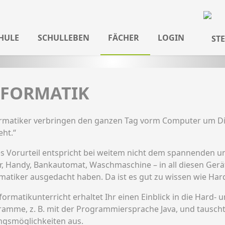
HULE
SCHULLEBEN
FÄCHER
LOGIN
NFORMATIK
ormatiker verbringen den ganzen Tag vorm Computer um D
eht.“
s Vorurteil entspricht bei weitem nicht dem spannenden und
r, Handy, Bankautomat, Waschmaschine – in all diesen Gerä
matiker ausgedacht haben. Da ist es gut zu wissen wie Har
formatikunterricht erhaltet Ihr einen Einblick in die Hard- 
amme, z. B. mit der Programmiersprache Java, und tausch
ngsmöglichkeiten aus.