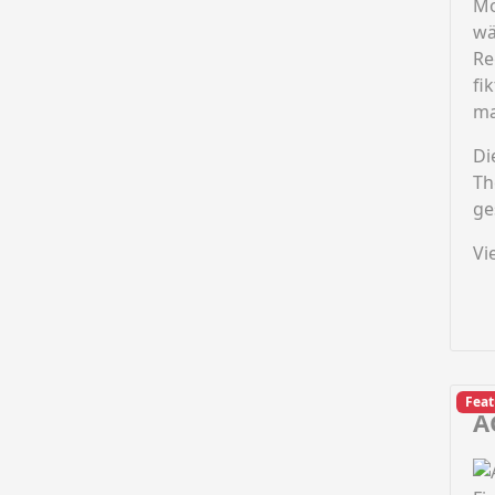
Mo
wä
Re
fi
ma
Di
Th
ge
Vi
Feat
A