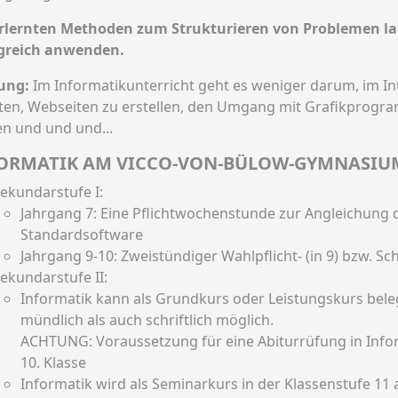
erlernten Methoden zum Strukturieren von Problemen la
lgreich anwenden.
ung:
Im Informatikunterricht geht es weniger darum, im In
ten, Webseiten zu erstellen, den Umgang mit Grafikprogr
en und und und...
ORMATIK AM VICCO-VON-BÜLOW-GYMNASIU
ekundarstufe I:
Jahrgang 7: Eine Pflichtwochenstunde zur Angleichun
Standardsoftware
Jahrgang 9-10: Zweistündiger Wahlpflicht- (in 9) bzw. S
ekundarstufe II:
Informatik kann als Grundkurs oder Leistungskurs bele
mündlich als auch schriftlich möglich.
ACHTUNG: Voraussetzung für eine Abiturrüfung in Infor
10. Klasse
Informatik wird als Seminarkurs in der Klassenstufe 11