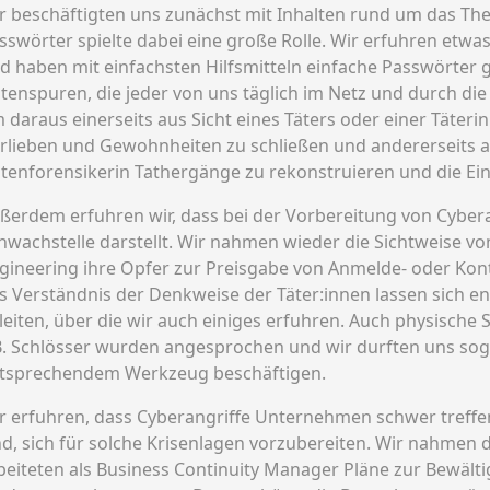
r beschäftigten uns zunächst mit Inhalten rund um das Th
sswörter spielte dabei eine große Rolle. Wir erfuhren etwas
d haben mit einfachsten Hilfsmitteln einfache Passwörter 
tenspuren, die jeder von uns täglich im Netz und durch die
 daraus einerseits aus Sicht eines Täters oder einer Täteri
rlieben und Gewohnheiten zu schließen und andererseits a
tenforensikerin Tathergänge zu rekonstruieren und die Einf
ßerdem erfuhren wir, dass bei der Vorbereitung von Cyber
hwachstelle darstellt. Wir nahmen wieder die Sichtweise von
gineering ihre Opfer zur Preisgabe von Anmelde- oder Kon
s Verständnis der Denkweise der Täter:innen lassen sic
leiten, über die wir auch einiges erfuhren. Auch physisch
B. Schlösser wurden angesprochen und wir durften uns so
tsprechendem Werkzeug beschäftigen.
r erfuhren, dass Cyberangriffe Unternehmen schwer treff
nd, sich für solche Krisenlagen vorzubereiten. Wir nahmen d
beiteten als Business Continuity Manager Pläne zur Bewältig