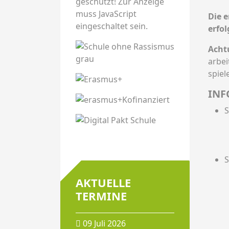
geschützt! Zur Anzeige
muss JavaScript
Die 
eingeschaltet sein.
erfo
Acht
arbei
spiel
INF
S
S
AKTUELLE
TERMINE
09 Juli 2026