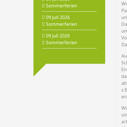
Wi
Sommerferien
Pa
09 Juli 2026
un
Sommerferien
Da
um
09 Juli 2026
Vo
Sommerferien
Da
Au
Sc
En
da
ab
z.
en
Wi
si
ar