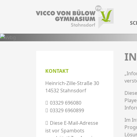
SC
I
KONTAKT
„Inf
verst
Heinrich-Zille-Straße 30
14532 Stahnsdorf
Diese
Playe
03329 696080
Infor
03329 6960899
Im In
Diese E-Mail-Adresse
Progr
ist vor Spambots
Lösu