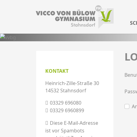
SC
L
KONTAKT
Benu
Heinrich-Zille-Straße 30
14532 Stahnsdorf
Pass
03329 696080
An
03329 6960899
Diese E-Mail-Adresse
ist vor Spambots